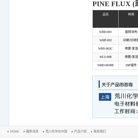
PINE FLUX 
品名
种类
WHD-001
旋转涂布
WHP-002
印刷/针转
WHS-003C
喷雾/发泡
WLS-008
喷雾/发泡
WHD-003HF
DIP插件
HOME
最新消息
荒川化学在中国
产品介绍
联系我们