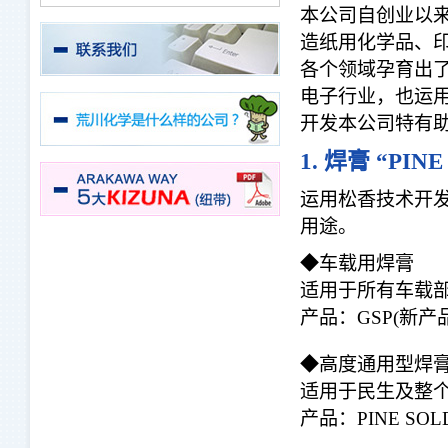
本公司自创业以来
造纸用化学品、印
各个领域孕育出
电子行业，也运
开发
本公司特有
1. 焊膏 “PIN
运用松香技术开
用途。
◆车载用焊膏
适用于所有车载
产品：GSP(新产品)
◆高度通用型焊
适用于民生及整
产品：PINE SO