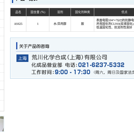
品名
固含量 (％)
溶剂
固化剂种类
优点
表面电阻104～7Ω/□的抗静
AS625
1
水/异丙醇
胺
并用固化剂CL910(双液固化
低温固化性、抗溶剂性良好