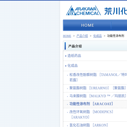
HOME
>
产品介绍
>
化成品
>
功能性涂布剂 ［
造纸药品
化成品
松香改性酚醛树脂 ［TAMANOL／特
若露］
聚氨酯树脂 ［UREARNO］［聚氨酯
马来酸树脂 ［MALKYD ™ ／玛丽凯
功能性涂布剂 ［ARACOAT］
改性环氧树脂 ［MODEPICS］
［ARAKYD］
氢化石油树脂 ［ARKON］