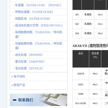
松香酯 ［ESTER GUM］［PENSEL］
特殊松香酯 ［SUPER ESTER］
501
乳褐色
33±1
树脂乳液 ［SUPER ESTER］
502
乳褐色
33±1
超浅色松香衍生物 ［PINECRYSTAL］
萜烯酚醛树脂 ［TAMANOL／特玛若
504
乳褐色
39±1
露］
烷基酚醛树脂 ［TAMANOL／特玛若
ARAKYD (溶剂型改性
露］
品名
固含量
歧化松香 ［RONDIS］
(％)
聚合松香 ［ARDYME］
氢化松香 ［HYPALE］
甲
9201N
40±1
聚
电子材料
甲
9205
40±1
朋诺产品
二
9208
40±1
聚
KA-1435R
40±1
二