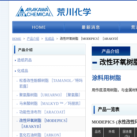
HOME
>
产品介绍
>
化成品
>
改性环氧树脂 ［MODEPICS］［ARAKYD］
造纸药品
改性环氧树脂
化成品
涂料用树脂
松香改性酚醛树脂 ［TAMANOL／特玛
若露］
用作底漆用树脂，与金属材
聚氨酯树脂 ［UREARNO］［聚氨酯］
马来酸树脂 ［MALKYD ™ ／玛丽凯］
产品一览表
功能性涂布剂 ［ARACOAT］
改性环氧树脂 ［MODEPICS］
MODEPICS (水性改
［ARAKYD］
品名
外观
固含量
氢化石油树脂 ［ARKON］
(％)