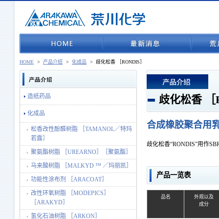
HOME
>
产品介绍
>
化成品
>
歧化松香 ［RONDIS］
造纸药品
歧化松香 ［R
化成品
合成橡胶聚合用
松香改性酚醛树脂 ［TAMANOL／特玛
若露］
歧化松香“RONDIS”用作
聚氨酯树脂 ［UREARNO］［聚氨酯］
马来酸树脂 ［MALKYD ™ ／玛丽凯］
产品一览表
功能性涂布剂 ［ARACOAT］
改性环氧树脂 ［MODEPICS］
品名
外观以及
［ARAKYD］
成分
氢化石油树脂 ［ARKON］